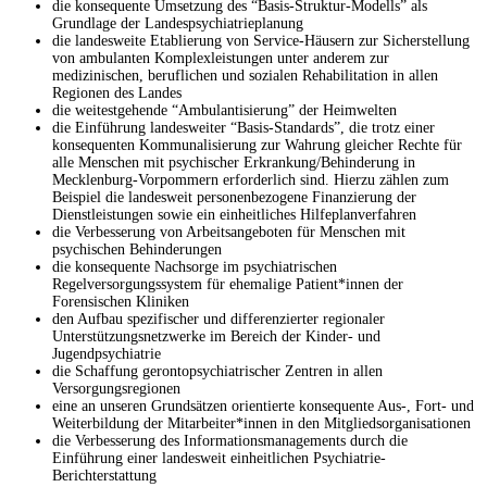
die konsequente Umsetzung des “Basis-Struktur-Modells” als
Grundlage der Landespsychiatrieplanung
die landesweite Etablierung von Service-Häusern zur Sicherstellung
von ambulanten Komplexleistungen unter anderem zur
medizinischen, beruflichen und sozialen Rehabilitation in allen
Regionen des Landes
die weitestgehende “Ambulantisierung” der Heimwelten
die Einführung landesweiter “Basis-Standards”, die trotz einer
konsequenten Kommunalisierung zur Wahrung gleicher Rechte für
alle Menschen mit psychischer Erkrankung/Behinderung in
Mecklenburg-Vorpommern erforderlich sind. Hierzu zählen zum
Beispiel die landesweit personenbezogene Finanzierung der
Dienstleistungen sowie ein einheitliches Hilfeplanverfahren
die Verbesserung von Arbeitsangeboten für Menschen mit
psychischen Behinderungen
die konsequente Nachsorge im psychiatrischen
Regelversorgungssystem für ehemalige Patient*innen der
Forensischen Kliniken
den Aufbau spezifischer und differenzierter regionaler
Unterstützungsnetzwerke im Bereich der Kinder- und
Jugendpsychiatrie
die Schaffung gerontopsychiatrischer Zentren in allen
Versorgungsregionen
eine an unseren Grundsätzen orientierte konsequente Aus-, Fort- und
Weiterbildung der Mitarbeiter*innen in den Mitgliedsorganisationen
die Verbesserung des Informationsmanagements durch die
Einführung einer landesweit einheitlichen Psychiatrie-
Berichterstattung