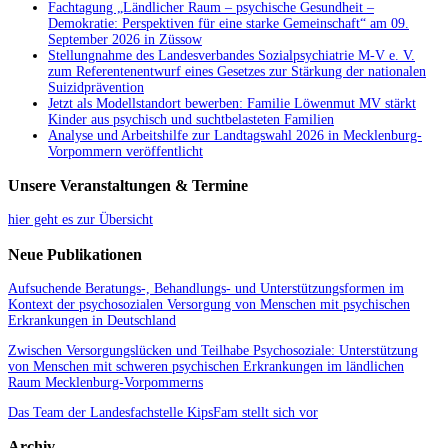
Fachtagung „Ländlicher Raum – psychische Gesundheit –
Demokratie: Perspektiven für eine starke Gemeinschaft“ am 09.
September 2026 in Züssow
Stellungnahme des Landesverbandes Sozialpsychiatrie M-V e. V.
zum Referentenentwurf eines Gesetzes zur Stärkung der nationalen
Suizidprävention
Jetzt als Modellstandort bewerben: Familie Löwenmut MV stärkt
Kinder aus psychisch und suchtbelasteten Familien
Analyse und Arbeitshilfe zur Landtagswahl 2026 in Mecklenburg-
Vorpommern veröffentlicht
Unsere Veranstaltungen & Termine
hier geht es zur Übersicht
Neue Publikationen
Aufsuchende Beratungs-, Behandlungs- und Unterstützungsformen im
Kontext der psychosozialen Versorgung von Menschen mit psychischen
Erkrankungen in Deutschland
Zwischen Versorgungslücken und Teilhabe Psychosoziale: Unterstützung
von Menschen mit schweren psychischen Erkrankungen im ländlichen
Raum Mecklenburg-Vorpommerns
Das Team der Landesfachstelle KipsFam stellt sich vor
Archiv