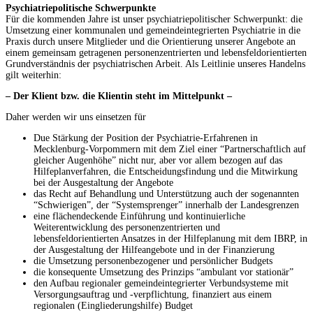
Psychiatriepolitische Schwerpunkte
Für die kommenden Jahre ist unser psychiatriepolitischer Schwerpunkt: die
Umsetzung einer kommunalen und gemeindeintegrierten Psychiatrie in die
Praxis durch unsere Mitglieder und die Orientierung unserer Angebote an
einem gemeinsam getragenen personenzentrierten und lebensfeldorientierten
Grundverständnis der psychiatrischen Arbeit. Als Leitlinie unseres Handelns
gilt weiterhin:
– Der Klient bzw. die Klientin steht im Mittelpunkt –
Daher werden wir uns einsetzen für
Due Stärkung der Position der Psychiatrie-Erfahrenen in
Mecklenburg-Vorpommern mit dem Ziel einer “Partnerschaftlich auf
gleicher Augenhöhe” nicht nur, aber vor allem bezogen auf das
Hilfeplanverfahren, die Entscheidungsfindung und die Mitwirkung
bei der Ausgestaltung der Angebote
das Recht auf Behandlung und Unterstützung auch der sogenannten
“Schwierigen”, der “Systemsprenger” innerhalb der Landesgrenzen
eine flächendeckende Einführung und kontinuierliche
Weiterentwicklung des personenzentrierten und
lebensfeldorientierten Ansatzes in der Hilfeplanung mit dem IBRP, in
der Ausgestaltung der Hilfeangebote und in der Finanzierung
die Umsetzung personenbezogener und persönlicher Budgets
die konsequente Umsetzung des Prinzips “ambulant vor stationär”
den Aufbau regionaler gemeindeintegrierter Verbundsysteme mit
Versorgungsauftrag und -verpflichtung, finanziert aus einem
regionalen (Eingliederungshilfe) Budget